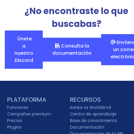
¿No encontraste lo que
buscabas?
Únete
Envían
a
Consulta la
un corre
nuestro
documentación
electróni
Discord
PLATAFORMA
RECURSOS
Funciones
Kanka vs WorldAnvil
Campañas premium
Centro de aprendizaje
Precios
Base de conocimiento
Plugins
Documentación
Documentación de la API