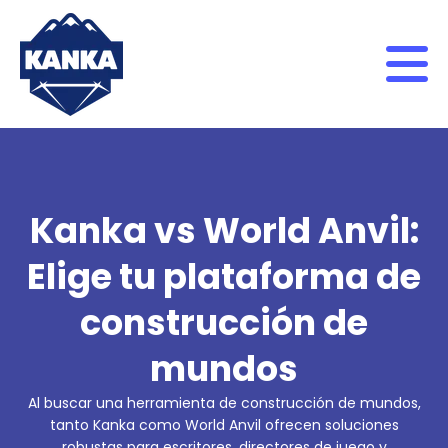
Skip to content
Kanka vs World Anvil:
Elige tu plataforma de
construcción de
mundos
Al buscar una herramienta de construcción de mundos,
tanto Kanka como World Anvil ofrecen soluciones
robustas para escritores, directores de juego y