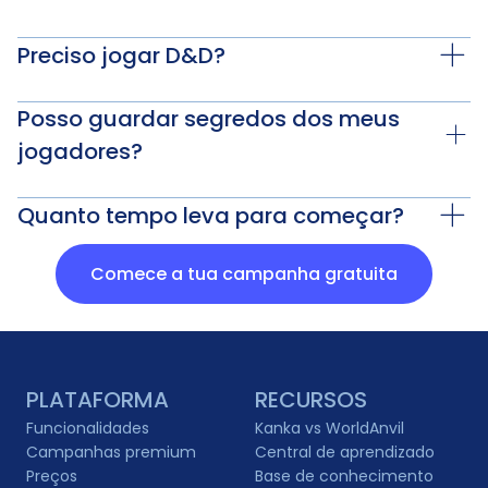
Preciso jogar D&D?
Posso guardar segredos dos meus
jogadores?
Quanto tempo leva para começar?
Comece a tua campanha gratuita
PLATAFORMA
RECURSOS
Funcionalidades
Kanka vs WorldAnvil
Campanhas premium
Central de aprendizado
Preços
Base de conhecimento