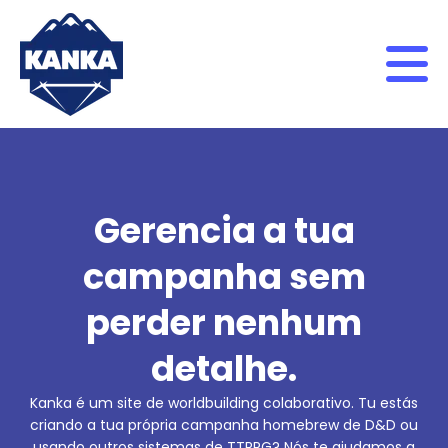
Skip to content
Gerencia a tua
campanha sem
perder nenhum
detalhe.
Kanka é um site de worldbuilding colaborativo. Tu estás
criando a tua própria campanha homebrew de D&D ou
usando outros sistemas de TTRPG? Nós te ajudamos a