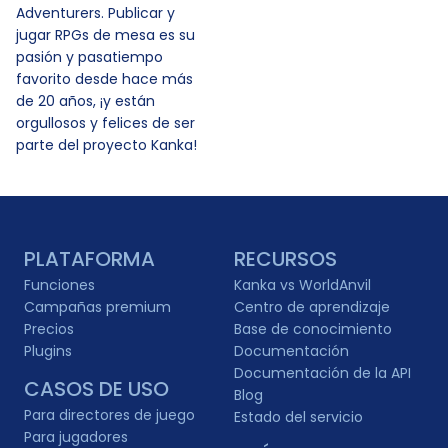
Adventurers. Publicar y
jugar RPGs de mesa es su
pasión y pasatiempo
favorito desde hace más
de 20 años, ¡y están
orgullosos y felices de ser
parte del proyecto Kanka!
PLATAFORMA
RECURSOS
Funciones
Kanka vs WorldAnvil
Campañas premium
Centro de aprendizaje
Precios
Base de conocimiento
Plugins
Documentación
Documentación de la API
CASOS DE USO
Blog
Para directores de juego
Estado del servicio
Para jugadores