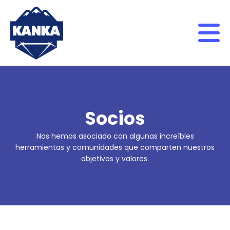
Skip to content
Socios
Nos hemos asociado con algunas increíbles
herramientas y comunidades que comparten nuestros
objetivos y valores.